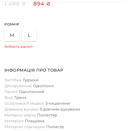
1 490 ₴
894 ₴
РОЗМІР
M
L
Виберіть варіант
ІНФОРМАЦІЯ ПРО ТОВАР
Застібка
: Гудзики
Декорування
: Однотонні
Принт
: Однотонний
Вид
: Тренч
Особливості моделі
: З кишенями
Довжина рукава
: З довгими рукавами
Метеріал верху
: Поліестер
Матеріал
: Плащівка
Матеріал підкладки
: Поліестр