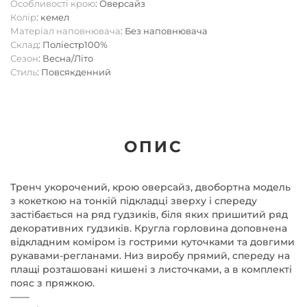
Особливості крою
: Оверсайз
Колір
: кемел
Матеріал наповнювача
: Без наповнювача
Склад
: Поліестр100%
Сезон
: Весна/Літо
Стиль
: Повсякденний
ОПИС
Тренч укорочений, крою оверсайз, двобортна модель 
з кокеткою на тонкій підкладці зверху і спереду 
застібається на ряд гудзиків, біля яких пришитий ряд 
декоративних гудзиків. Кругла горловина доповнена 
відкладним коміром із гострими куточками та довгими 
рукавами-регланами. Низ виробу прямий, спереду на 
плащі розташовані кишені з листочками, а в комплекті 
пояс з пряжкою.

——
