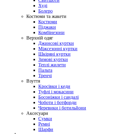
Свитшоти
Худі
Болеро
Костюми та жакети
Костюми
Піджаки
Комбінезони
Верхній одяг
Джинсові куртки
Міжсезонні куртки
Шкіряні куртки
Зимові куртки
Теплі жилети
Пальта
Тренчі
Взуття
Кросівки і кеди
Туфлі і мокасини
Босоніжки і сандалі
Чоботи і ботфорди
Черевики і ботильйони
Аксесуари
Сумки
Ремні
Шарфи