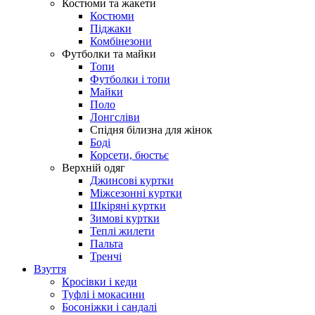
Костюми та жакети
Костюми
Піджаки
Комбінезони
Футболки та майки
Топи
Футболки і топи
Майки
Поло
Лонгсліви
Спідня білизна для жінок
Боді
Корсети, бюстьє
Верхній одяг
Джинсові куртки
Міжсезонні куртки
Шкіряні куртки
Зимові куртки
Теплі жилети
Пальта
Тренчі
Взуття
Кросівки і кеди
Туфлі і мокасини
Босоніжки і сандалі