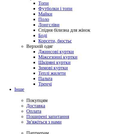
Топи
Футболки і топи
Майки
Поло
Лонгсліви
Спідня білизна для жінок
Боді
Корсети, бюстьє
Верхній одяг
Джинсові куртки
Міжсезонні куртки
Шкіряні куртки
Зимові куртки
Теплі жилети
Пальта
Тренчі
Інше
Покупцям
Доставка
Оплата
Поширені запитання
Зв'яжіться з нами
Партнерам