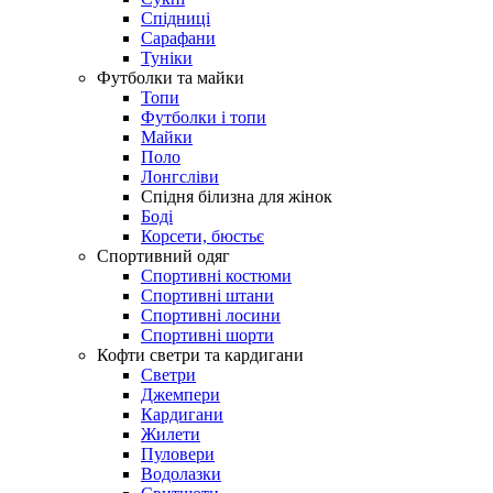
Спідниці
Сарафани
Туніки
Футболки та майки
Топи
Футболки і топи
Майки
Поло
Лонгсліви
Спідня білизна для жінок
Боді
Корсети, бюстьє
Спортивний одяг
Спортивні костюми
Спортивні штани
Спортивні лосини
Спортивні шорти
Кофти светри та кардигани
Светри
Джемпери
Кардигани
Жилети
Пуловери
Водолазки