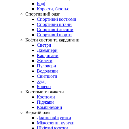
Боді
Корсети, бюстьє
Спортивний одяг
Спортивні костюми
Спортивні штани
Спортивні лосини
Спортивні шорти
Кофти светри та кардигани
Светри
Джемпери
Кардигани
Жилети
Пуловери
Водолазки
Свитшоти
Худі
Болеро
Костюми та жакети
Костюми
Піджаки
Комбінезони
Верхній одяг
Джинсові куртки
Міжсезонні куртки
Шкіряні куртки