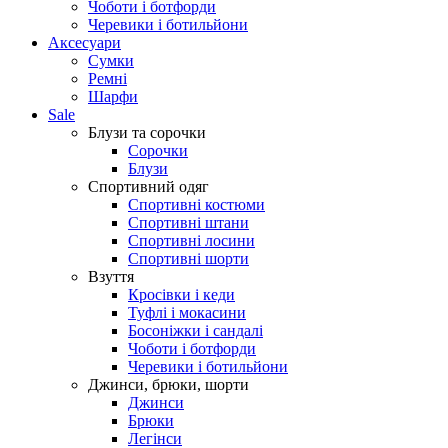
Чоботи і ботфорди
Черевики і ботильйони
Аксесуари
Сумки
Ремні
Шарфи
Sale
Блузи та сорочки
Сорочки
Блузи
Спортивний одяг
Спортивні костюми
Спортивні штани
Спортивні лосини
Спортивні шорти
Взуття
Кросівки і кеди
Туфлі і мокасини
Босоніжки і сандалі
Чоботи і ботфорди
Черевики і ботильйони
Джинси, брюки, шорти
Джинси
Брюки
Легінси