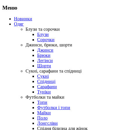
Меню
Новинки
Одяг
Блузи та сорочки
Блузи
Сорочки
Джинси, брюки, шорти
Джинси
Брюки
Легінси
Шорти
Сукні, сарафани та спідниці
Сукні
Спідниці
Сарафани
Туніки
Футболки та майки
Топи
Футболки і топи
Майки
Поло
Лонгсліви
Спідня білизна для жінок