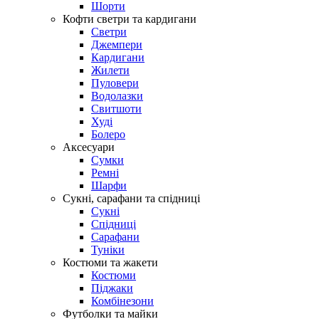
Шорти
Кофти светри та кардигани
Светри
Джемпери
Кардигани
Жилети
Пуловери
Водолазки
Свитшоти
Худі
Болеро
Аксесуари
Сумки
Ремні
Шарфи
Сукні, сарафани та спідниці
Сукні
Спідниці
Сарафани
Туніки
Костюми та жакети
Костюми
Піджаки
Комбінезони
Футболки та майки