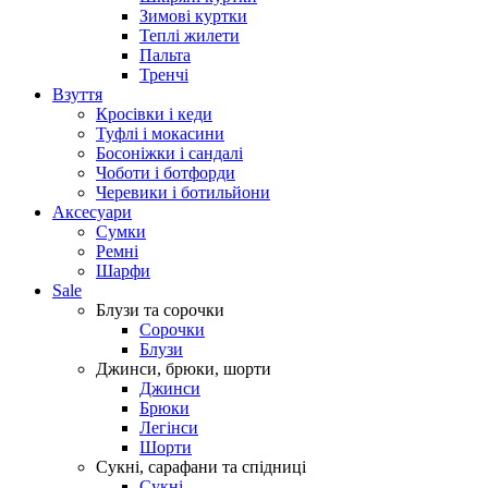
Зимові куртки
Теплі жилети
Пальта
Тренчі
Взуття
Кросівки і кеди
Туфлі і мокасини
Босоніжки і сандалі
Чоботи і ботфорди
Черевики і ботильйони
Аксесуари
Сумки
Ремні
Шарфи
Sale
Блузи та сорочки
Сорочки
Блузи
Джинси, брюки, шорти
Джинси
Брюки
Легінси
Шорти
Сукні, сарафани та спідниці
Сукні