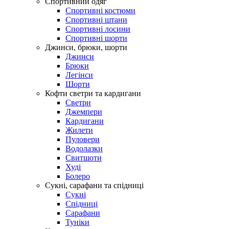
Спортивний одяг
Спортивні костюми
Спортивні штани
Спортивні лосини
Спортивні шорти
Джинси, брюки, шорти
Джинси
Брюки
Легінси
Шорти
Кофти светри та кардигани
Светри
Джемпери
Кардигани
Жилети
Пуловери
Водолазки
Свитшоти
Худі
Болеро
Сукні, сарафани та спідниці
Сукні
Спідниці
Сарафани
Туніки