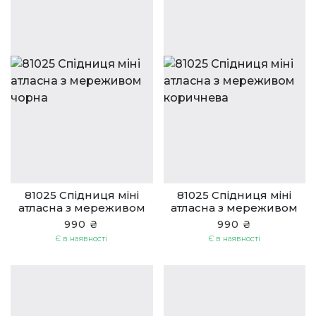
81025 Спідниця міні
81025 Спідниця міні
атласна з мереживом
атласна з мереживом
чорна
коричнева
990 ₴
990 ₴
Є в наявності
Є в наявності