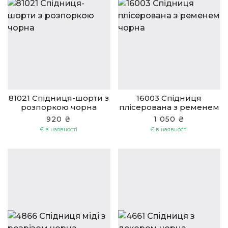
81021 Спідниця-шорти з
16003 Cпідниця
розпоркою чорна
плісерована з ременем
чорна
920 ₴
1 050 ₴
Є в наявності
Є в наявності