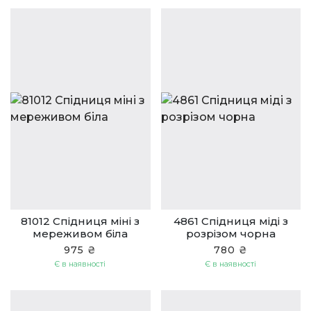
81012 Спідниця міні з
4861 Спідниця міді з
мереживом біла
розрізом чорна
975 ₴
780 ₴
Є в наявності
Є в наявності