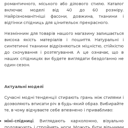
романтичного, міського або ділового стилю. Каталог
включає моделі від 40 до 60 розміру.
Найрізноманітніші фасони, довжина, тканини і
відтінки спідниць для цінительок прекрасного.
Незмінним для товарів нашого магазину залишається
висока якість матеріалів і пошиття. Натуральні і
синтетичні тканини відрізняються міцністю, стійкістю
до скочування і розтягування. А це означає, що в
наших спідницях ви будете виглядати бездоганно не
один сезон.
Актуальні моделі
Сучасні модні тенденції стирають грань між стилями і
дозволяють вписати річ в будь-який образ. Вибирайте
те, в чому відчуваєте себе впевнено і привабливо:
міні-спідниці
. Виглядають карколомно, візуально
подовжують і стройнять ноги. Можуть бути вільними