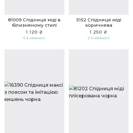
81009 Спідниця міді в
5152 Спідниця міді
білизняному стилі
коричнева
червона
1 120 ₴
1 250 ₴
Є в наявності
Є в наявності