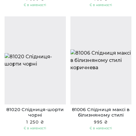
Є в наявності
Є в наявності
81020 Спідниця-шорти
81006 Спідниця максі в
чорні
білизняному стилі
коричнева
1 250 ₴
995 ₴
Є в наявності
Є в наявності