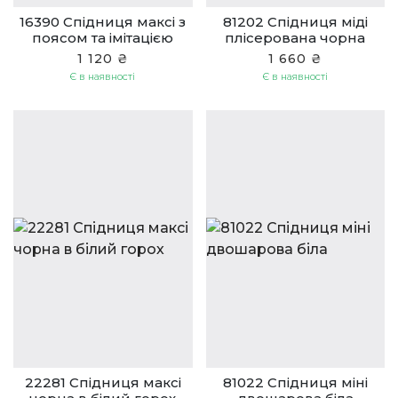
16390 Cпідниця максі з
81202 Спідниця міді
поясом та імітацією
плісерована чорна
кишень чорна
1 120 ₴
1 660 ₴
Є в наявності
Є в наявності
22281 Спідниця максі
81022 Спідниця міні