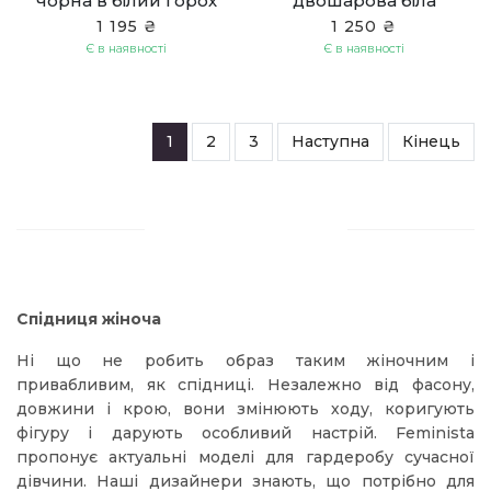
чорна в білий горох
двошарова біла
1 195 ₴
1 250 ₴
Є в наявності
Є в наявності
1
2
3
Наступна
Кінець
Спідниця жіноча
Ні що не робить образ таким жіночним і
привабливим, як спідниці. Незалежно від фасону,
довжини і крою, вони змінюють ходу, коригують
фігуру і дарують особливий настрій. Feminista
пропонує актуальні моделі для гардеробу сучасної
дівчини. Наші дизайнери знають, що потрібно для