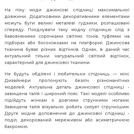
На піку моди джинсові спідниці максимальної
довжини. Додатковими декоративними елементами
можуть бути великі металеві гудзики, розташовані
спереду. Поєднувати таку модну спідницю слід з
бавовняними сорочками світлих тонів, туфлями на
підборах або босоніжками на платформі. Джинсова
тканина буває різних відтінків. Однак, в даний час
актуальний тільки натуральний світлий відтінок,
характерний для джинсової тканини.
Не будуть обділені і любительки спідниць — міні.
Дизайнери пропонують безліч різноманітних
моделей. Актуальна деталь джинсової спідниці -
завищена талія і широкий пояс. Такі моделі особливо
підійдуть жінкам з довгими стрункими ногами.
Завищена талія візуально робить силует стрункішим.
Друге модне доповнення до джинсової спідниці -
поділ, декорований мереживом або асиметричною
бахромою.