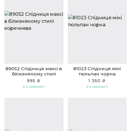
89052 Спідниця максі в
81023 Спідниця міні
білизняному стилі
тюльпан чорна
коричнева
995 ₴
1 350 ₴
Є в наявності
Є в наявності