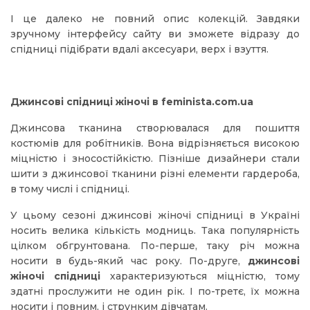
І це далеко не повний опис колекцій. Завдяки
зручному інтерфейсу сайту ви зможете відразу до
спідниці підібрати вдалі аксесуари, верх і взуття.
Джинсові спідниці жіночі в feminista.com.ua
Джинсова тканина створювалася для пошиття
костюмів для робітників. Вона відрізняється високою
міцністю і зносостійкістю. Пізніше дизайнери стали
шити з джинсової тканини різні елементи гардероба,
в тому числі і спідниці.
У цьому сезоні джинсові жіночі спідниці в Україні
носить велика кількість модниць. Така популярність
цілком обгрунтована. По-перше, таку річ можна
носити в будь-який час року. По-друге,
джинсові
жіночі спідниці
характеризуються міцністю, тому
здатні прослужити не один рік. І по-третє, їх можна
носити і повним, і струнким дівчатам.