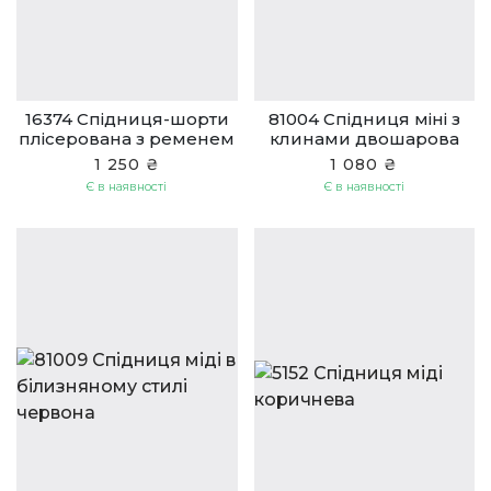
16374 Спідниця-шорти
81004 Спідниця міні з
плісерована з ременем
клинами двошарова
чорна
біла
1 250 ₴
1 080 ₴
Є в наявності
Є в наявності