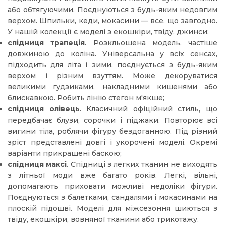
або обтягуючими. Поєднуються з будь-яким недовгим
верхом. Шпильки, кеди, мокасини — все, що завгодно.
У нашій колекції є моделі з екошкіри, твіду, джинси;
спідниця трапеція
. Розкльошена модель, частіше
довжиною до коліна. Універсальна у всіх сенсах,
підходить для літа і зими, поєднується з будь-яким
верхом і різним взуттям. Може декоруватися
великими гудзиками, накладними кишенями або
блискавкою. Робить лінію стегон м'якше;
спідниця олівець
. Класичний офіційний стиль, що
передбачає блузи, сорочки і піджаки. Повторює всі
вигини тіла, роблячи фігуру бездоганною. Під різний
зріст представлені довгі і укорочені моделі. Окремі
варіанти прикрашені баскою;
спідниця максі
. Спідниці з легких тканин не виходять
з літньої моди вже багато років. Легкі, вільні,
допомагають приховати можливі недоліки фігури.
Поєднуються з балетками, сандалями і мокасинами на
плоскій підошві. Моделі для міжсезоння шиються з
твіду, екошкіри, вовняної тканини або трикотажу.