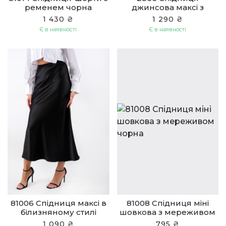
ременем чорна
джинсова максі з
розрізом синя
1 430 ₴
1 290 ₴
Є в наявності
Є в наявності
81006 Спідниця максі в
81008 Спідниця міні
білизняному стилі
шовкова з мереживом
чорна
чорна
1 090 ₴
795 ₴