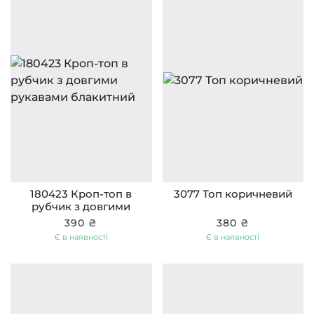
180423 Кроп-топ в
3077 Топ коричневий
рубчик з довгими
рукавами блакитний
390 ₴
380 ₴
Є в наявності
Є в наявності