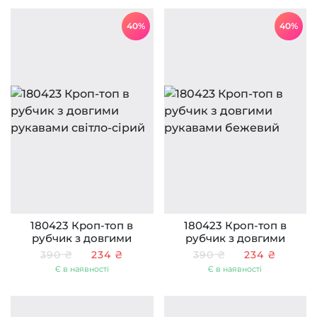
40%
40%
180423 Кроп-топ в
180423 Кроп-топ в
рубчик з довгими
рубчик з довгими
рукавами світло-сірий
рукавами бежевий
390 ₴
234 ₴
390 ₴
234 ₴
Є в наявності
Є в наявності