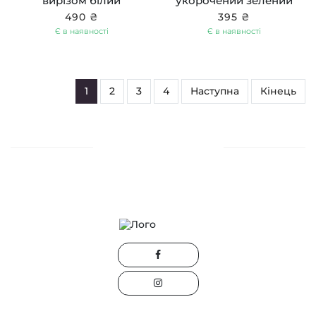
вирізом білий
укорочений зелений
490 ₴
395 ₴
Є в наявності
Є в наявності
1
2
3
4
Наступна
Кінець