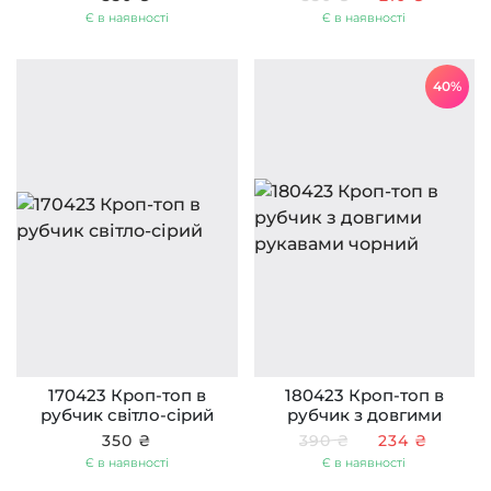
Є в наявності
Є в наявності
40%
170423 Кроп-топ в
180423 Кроп-топ в
рубчик світло-сірий
рубчик з довгими
рукавами чорний
350 ₴
390 ₴
234 ₴
Є в наявності
Є в наявності