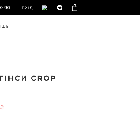
60 90
ВХІД
НШЕ
ГІНСИ CROP
 ₴