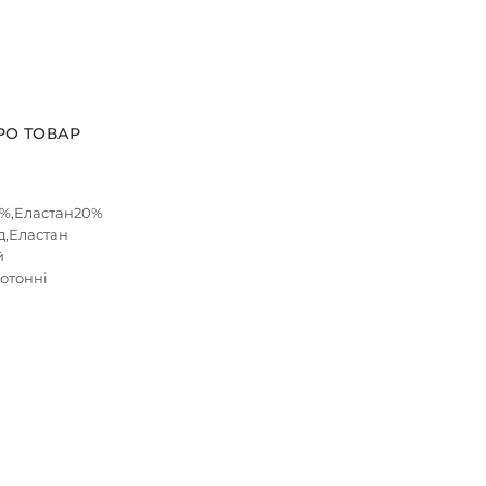
РО ТОВАР
0%,Еластан20%
д,Еластан
й
нотонні