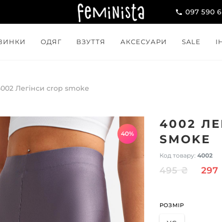
097 590 
ВИНКИ
ОДЯГ
ВЗУТТЯ
АКСЕСУАРИ
SALE
І
4002 Легінси crop smoke
4002 ЛЕ
40%
SMOKE
Код товару:
4002
495 ₴
297
РОЗМІР