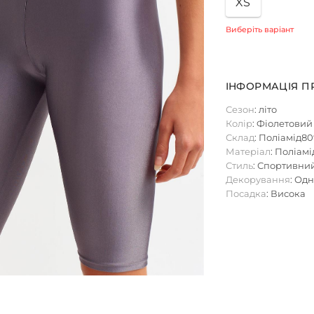
XS
Виберіть варіант
ІНФОРМАЦІЯ П
Сезон
: літо
Колір
: Фіолетовий
Склад
: Поліамід8
Матеріал
: Поліамі
Стиль
: Спортивни
Декорування
: Од
Посадка
: Висока