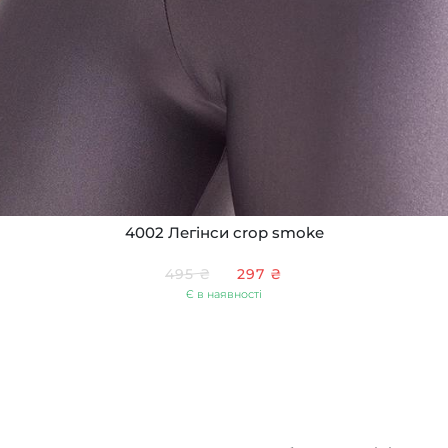
4002 Легінси crop smoke
495 ₴
297 ₴
Є в наявності